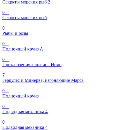
Секркты морских рыб 2
0
Секркты морских рыб
0
Рыбы и розы
0
Полночный круиз А
0
Приключения капитана Немо
7
Геркулес и Минерва, изгоняющие Марса
0
Полночный круиз
0
Подводная механика 4
0
Подводная механика 4