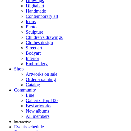
Drawings
Digital art
Handmade
Contemporary art
Icons
Photo
Sculpture
Children's drawings
Clothes design
Street art
Bodyart
Interior
Embroidery
Shop
Artworks on sale
Order a painting
Catalog
Community
Line
Gallerix Top-100
Best artworks
New albums
All members
Interactive
Events schedule