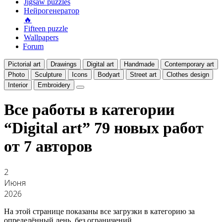
Jigsaw puzzles
Нейрогенератор
🔥
Fifteen puzzle
Wallpapers
Forum
Pictorial art
Drawings
Digital art
Handmade
Contemporary art
Photo
Sculpture
Icons
Bodyart
Street art
Clothes design
Interior
Embroidery
Все работы в категории
“Digital art”
79 новых работ
от 7 авторов
2
Июня
2026
На этой странице показаны все загрузки в категорию за
определённый день, без ограничений.