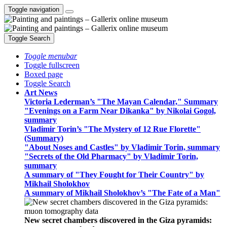
Toggle navigation
Toggle Search
Toggle menubar
Toggle fullscreen
Boxed page
Toggle Search
Art News
Victoria Lederman’s "The Mayan Calendar," Summary
"Evenings on a Farm Near Dikanka" by Nikolai Gogol,
summary
Vladimir Torin’s "The Mystery of 12 Rue Florette"
(Summary)
"About Noses and Castles" by Vladimir Torin, summary
"Secrets of the Old Pharmacy" by Vladimir Torin,
summary
A summary of "They Fought for Their Country" by
Mikhail Sholokhov
A summary of Mikhail Sholokhov’s "The Fate of a Man"
New secret chambers discovered in the Giza pyramids: