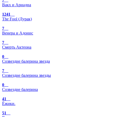
7
Вакх и Ариадна
1241
The Fool (Дурак)
7
Венера и Адонис
7
Смерть Актеона
0
Созвездие балерина звезда
7
Созвездие балерина звезды
0
Созвездие балерина
41
Ёжики.
51