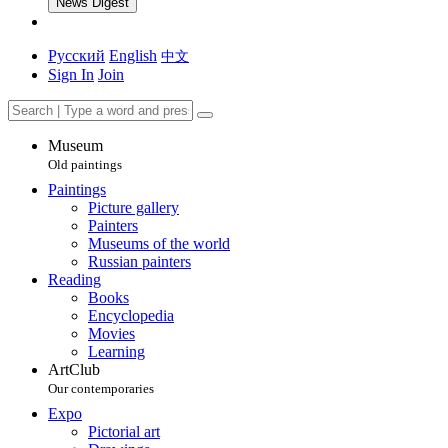
News Digest
Русский
English
中文
Sign In
Join
Museum
Old paintings
Paintings
Picture gallery
Painters
Museums of the world
Russian painters
Reading
Books
Encyclopedia
Movies
Learning
ArtClub
Our contemporaries
Expo
Pictorial art